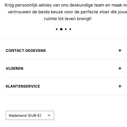
Krijg persoonlijk advies van ons deskundige team en maak met
vertrouwen de beste keuze voor de perfecte vloer die jouw
ruimte tot leven brengt!
CONTACT GEGEVENS
Harman Vloerenloods
VLOEREN
Spitsbergen 1, 1505 EG Zaandam
Telefoon:
075 202 27 58
Laminaat
E-mail:
info@harmanvloerenloods.nl
KLANTENSERVICE
PVC
Openingstijden:
Tapijt
Over ons
Maandag t/m Zaterdag: 09:30 - 17:30
Vinyl
Contact
Zondag: Gesloten
Land/regio
Parket
Veelgestelde vragen
Nederland (EUR €)
Kunstgras
Bezorgen & Afhalen