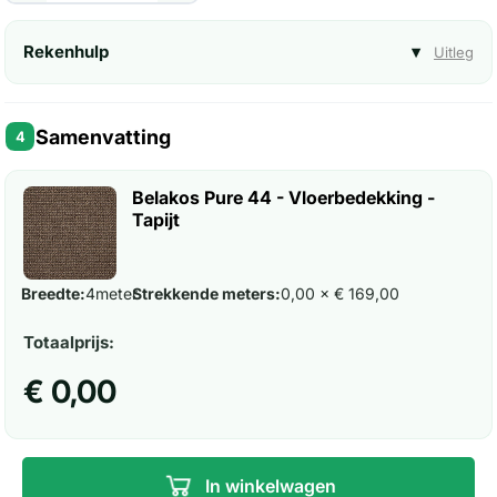
Rekenhulp
▾
Uitleg
Samenvatting
4
Belakos Pure 44 - Vloerbedekking -
Tapijt
Breedte:
4
meter
Strekkende meters:
0,00 × € 169,00
Totaalprijs:
€ 0,00
In winkelwagen