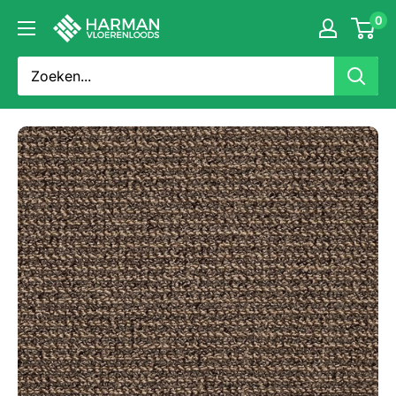
Doorgaan
0
Harman
naar
Vloerenloods
artikel