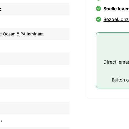
Snelle leve
c
Bezoek onz
oc Ocean 8 PA laminaat
Direct iem
Buiten 
en