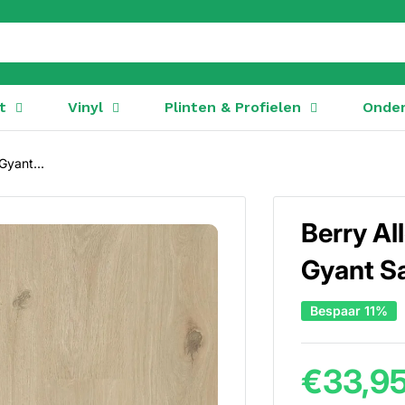
t
Vinyl
Plinten & Profielen
Onder
yant...
Berry A
Gyant S
Bespaar 11%
€33,9