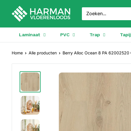
Doorgaan
Harman
naar
Vloerenloods
artikel
Laminaat
PVC
Trap
Tapij
Home
Alle producten
Berry Alloc Ocean 8 PA 62002520 G