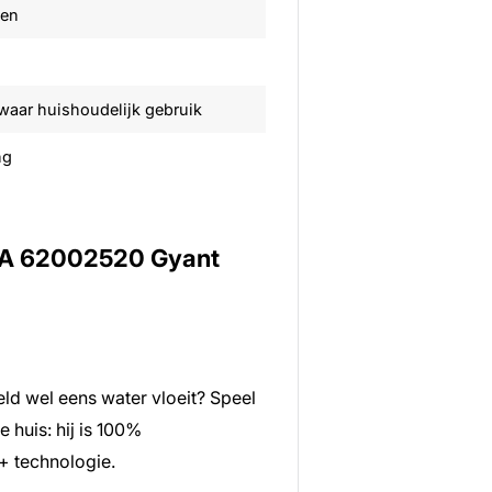
ven
aar huishoudelijk gebruik
ng
 PA 62002520 Gyant
ld wel eens water vloeit? Speel
 huis: hij is 100%
+ technologie.