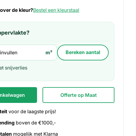
 over de kleur?
Bestel een kleurstaal
oppervlakte?
m²
Bereken aantal
t snijverlies
inkelwagen
Offerte op Maat
teit
voor de laagste prijs!
ending
boven de €1000,-
talen
mogelijk met Klarna