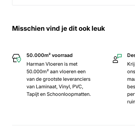
Misschien vind je dit ook leuk
50.000m² voorraad
Des
Harman Vloeren is met
Kri
50.000m² aan vloeren een
ons
van de grootste leveranciers
maa
van Laminaat, Vinyl, PVC,
bes
Tapijt en Schoonloopmatten.
per
rui