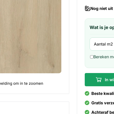
Nog niet uit
Wat is je 
Bereken me
In w
elding om in te zoomen
Beste kwali
Gratis verz
Achteraf be