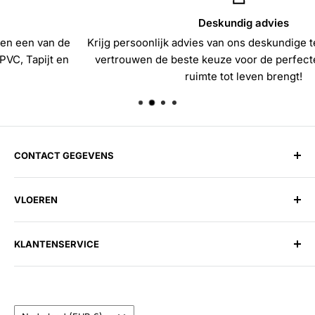
Deskundig advies
Krijg persoonlijk advies van ons deskundige team en maak me
vertrouwen de beste keuze voor de perfecte vloer die jouw
ruimte tot leven brengt!
CONTACT GEGEVENS
Harman Vloerenloods
VLOEREN
Spitsbergen 1, 1505 EG Zaandam
Telefoon:
075 202 27 58
Laminaat
E-mail:
info@harmanvloerenloods.nl
KLANTENSERVICE
PVC
Openingstijden:
Tapijt
Over ons
Maandag t/m Zaterdag: 09:30 - 17:30
Vinyl
Contact
Zondag: Gesloten
Land/regio
Parket
Veelgestelde vragen