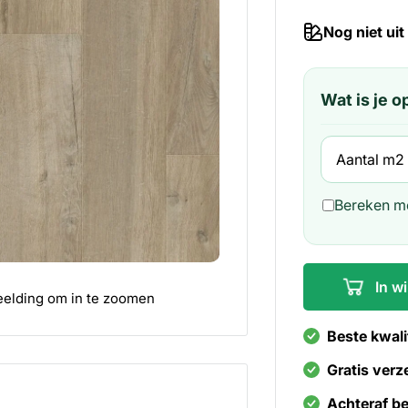
Nog niet uit
Wat is je 
Bereken me
In w
elding om in te zoomen
Beste kwali
Gratis verz
Achteraf be