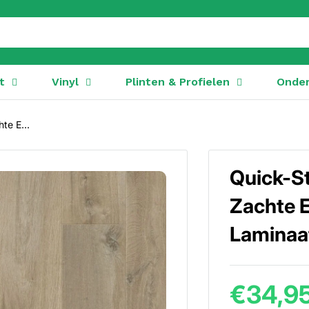
t
Vinyl
Plinten & Profielen
Onder
te E...
Quick-S
Zachte E
Laminaa
€34,9