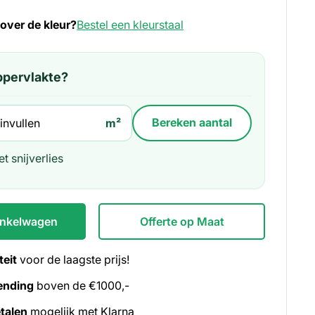
 over de kleur?
Bestel een kleurstaal
oppervlakte?
m²
Bereken aantal
t snijverlies
inkelwagen
Offerte op Maat
teit
voor de laagste prijs!
ending
boven de €1000,-
talen
mogelijk met Klarna