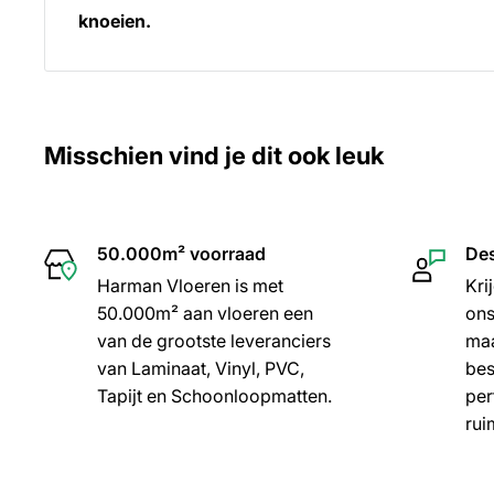
knoeien.
Misschien vind je dit ook leuk
50.000m² voorraad
Des
Harman Vloeren is met
Kri
50.000m² aan vloeren een
ons
van de grootste leveranciers
maa
van Laminaat, Vinyl, PVC,
bes
Tapijt en Schoonloopmatten.
per
rui