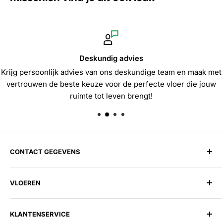
Deskundig advies
Krijg persoonlijk advies van ons deskundige team en maak met
vertrouwen de beste keuze voor de perfecte vloer die jouw
ruimte tot leven brengt!
CONTACT GEGEVENS
Harman Vloerenloods
VLOEREN
Spitsbergen 1, 1505 EG Zaandam
Telefoon:
075 202 27 58
Laminaat
E-mail:
info@harmanvloerenloods.nl
KLANTENSERVICE
PVC