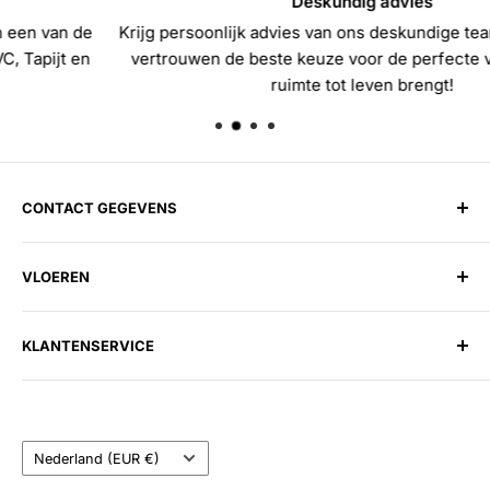
Deskundig advies
Krijg persoonlijk advies van ons deskundige team en maak m
vertrouwen de beste keuze voor de perfecte vloer die jouw
ruimte tot leven brengt!
CONTACT GEGEVENS
Harman Vloerenloods
VLOEREN
Spitsbergen 1, 1505 EG Zaandam
Telefoon:
075 202 27 58
Laminaat
E-mail:
info@harmanvloerenloods.nl
KLANTENSERVICE
PVC
Openingstijden:
Tapijt
Over ons
Maandag t/m Zaterdag: 09:30 - 17:30
Vinyl
Contact
Zondag: Gesloten
Land/regio
Parket
Veelgestelde vragen
Nederland (EUR €)
Kunstgras
Bezorgen & Afhalen