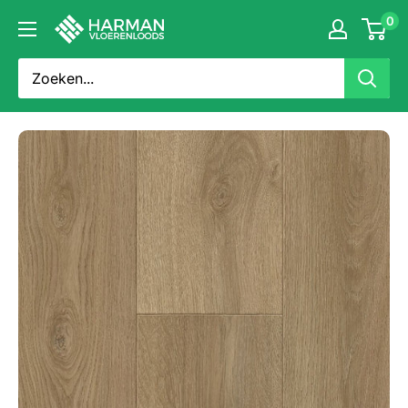
Doorgaan
0
Harman
naar
Vloerenloods
artikel