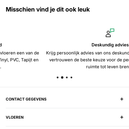
Misschien vind je dit ook leuk
Deskundig advies
Krijg persoonlijk advies van ons deskundige team en maak me
vertrouwen de beste keuze voor de perfecte vloer die jouw
ruimte tot leven brengt!
CONTACT GEGEVENS
Harman Vloerenloods
VLOEREN
Spitsbergen 1, 1505 EG Zaandam
Telefoon:
075 202 27 58
Laminaat